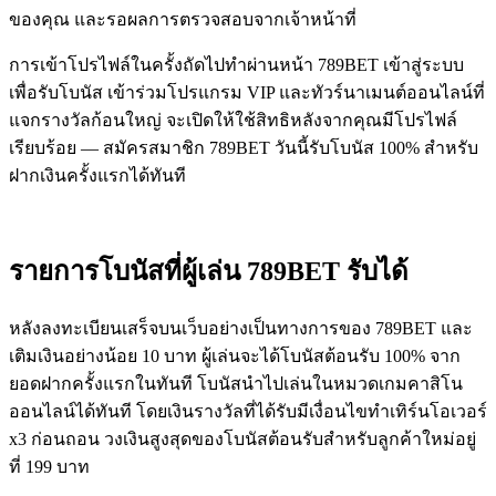
ของคุณ และรอผลการตรวจสอบจากเจ้าหน้าที่
การเข้าโปรไฟล์ในครั้งถัดไปทำผ่านหน้า 789BET เข้าสู่ระบบ
เพื่อรับโบนัส เข้าร่วมโปรแกรม VIP และทัวร์นาเมนต์ออนไลน์ที่
แจกรางวัลก้อนใหญ่ จะเปิดให้ใช้สิทธิหลังจากคุณมีโปรไฟล์
เรียบร้อย — สมัครสมาชิก 789BET วันนี้รับโบนัส 100% สำหรับ
ฝากเงินครั้งแรกได้ทันที
รายการโบนัสที่ผู้เล่น 789BET รับได้
หลังลงทะเบียนเสร็จบนเว็บอย่างเป็นทางการของ 789BET และ
เติมเงินอย่างน้อย 10 บาท ผู้เล่นจะได้โบนัสต้อนรับ 100% จาก
ยอดฝากครั้งแรกในทันที โบนัสนำไปเล่นในหมวดเกมคาสิโน
ออนไลน์ได้ทันที โดยเงินรางวัลที่ได้รับมีเงื่อนไขทำเทิร์นโอเวอร์
x3 ก่อนถอน วงเงินสูงสุดของโบนัสต้อนรับสำหรับลูกค้าใหม่อยู่
ที่ 199 บาท