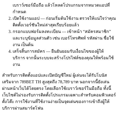
เบราว์เซอร์มือถือ แล้วโหลดโปรแกรมจากหมวดแอปที่
กำหนด
เปิดใช้งานแอป — ก่อนเริ่มต้นใช้งาน ตรวจให้แน่ใจว่าคุณ
ติดตั้งเวอร์ชันใหม่ล่าสุดเรียบร้อยแล้ว
กรอกแบบฟอร์มลงทะเบียน — เข้าหน้า “สมัครสมาชิก”
และระบุข้อมูลส่วนตัว เช่น เบอร์โทรศัพท์ รหัสผ่าน ชื่อใช้
งาน เป็นต้น
เสร็จสิ้นการสมัคร — ยืนยันยอมรับเงื่อนไขของผู้ให้
บริการ จากนั้นระบบจะสร้างโปรไฟล์ของคุณให้พร้อมใช้
งาน
สำหรับการติดตั้งแอปและเปิดบัญชีใหม่ ผู้เล่นจะได้รับโบนัส
เสริมจาก 789BET TH สูงสุดถึง 78,789 บาท นอกจากนี้ยังเล่น
ผ่านหน้าเว็บได้โดยตรง โดยเลือกใช้เบราว์เซอร์ในมือถือ ทั้งนี้
เว็บไซต์ไม่รองรับการติดตั้งโปรแกรมเฉพาะสำหรับคอมพิวเตอร์
ตั้งโต๊ะ การใช้งานที่ใช้งานง่ายเป็นจุดเด่นของการเข้าถึงผู้ให้
บริการผ่านสมาร์ตโฟน