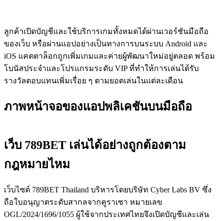
ลูกค้าเปิดบัญชีและใช้บริการเกมทั้งหมดได้ผ่านเวอร์ชันมือถือ
ของเว็บ หรือผ่านแอปอย่างเป็นทางการบนระบบ Android และ
iOS แคตตาล็อกถูกเพิ่มเกมและค่ายผู้พัฒนาใหม่อยู่ตลอด พร้อม
โบนัสประจำและโปรแกรมระดับ VIP ที่ทำให้การเล่นได้รับ
รางวัลตอบแทนเพิ่มเรื่อย ๆ ตามยอดเล่นในแต่ละเดือน
ภาพหน้าจอของแอปพลิเคชันบนมือถือ
เว็บ 789BET เล่นได้อย่างถูกต้องตาม
กฎหมายไหม
เว็บไซต์ 789BET Thailand บริหารโดยบริษัท Cyber Labs BV ซึ่ง
ถือใบอนุญาตระดับสากลจากคูราเซา หมายเลข
OGL/2024/1696/1055 ผู้ใช้จากประเทศไทยจึงเปิดบัญชีและเล่น