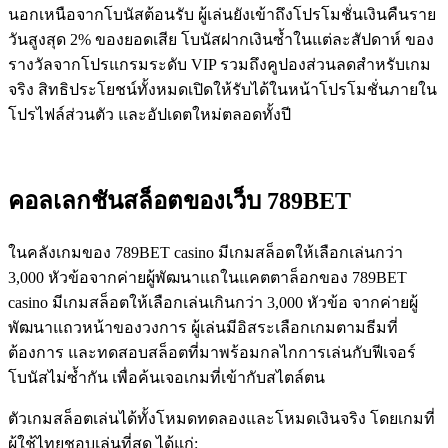
นอกเหนือจากโบนัสต้อนรับ ผู้เล่นยังเข้าถึงโปรโมชั่นเงินคืนราย
วันสูงสุด 2% ของยอดเสีย โบนัสฝากเงินซ้ำในแต่ละสัปดาห์ ของ
รางวัลจากโปรแกรมระดับ VIP รวมถึงคูปองส่วนลดสำหรับเกม
จริง สิทธิประโยชน์ทั้งหมดเปิดให้รับได้ในหน้าโปรโมชั่นภายใน
โปรไฟล์ส่วนตัว และอัปเดตใหม่ตลอดทั้งปี
คอลเลกชันสล็อตของเว็บ 789BET
ในคลังเกมของ 789BET casino มีเกมสล็อตให้เลือกเล่นกว่า
3,000 หัวข้อจากค่ายผู้พัฒนาแถในแคตตาล็อกของ 789BET
casino มีเกมสล็อตให้เลือกเล่นเกินกว่า 3,000 หัวข้อ จากค่ายผู้
พัฒนาแถวหน้าของวงการ ผู้เล่นมีอิสระเลือกเกมตามธีมที่
ต้องการ และทดสอบสล็อตที่มาพร้อมกลไกการเล่นกับฟีเจอร์
โบนัสไม่ซ้ำกัน เพื่อค้นเจอเกมที่เข้ากับสไตล์ตน
ตัวเกมสล็อตเล่นได้ทั้งโหมดทดลองและโหมดเงินจริง โดยเกมที่
ผู้ใช้ไทยชอบเล่นที่สุด ได้แก่: